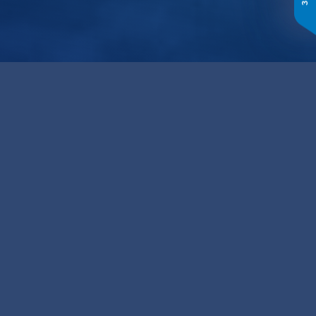
Політика захисту
даних і
конфіденційності
Omida Sea And Air