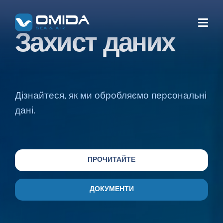
Захист
даних
ТРАНСПОРТ
Дізнайтеся, як ми обробляємо персональні
Морський транспорт
дані.
Морські повно - контейнерні
Повітряний транспорт
перевезення
Time Critical
ПРОЧИТАЙТЕ
Загальний морський транспорт
Наземний транспорт
Break Bulk
ДОКУМЕНТИ
Залізничний транспорт
Project Cargo
ПОСЛУГИ
Новий Шовковий шлях