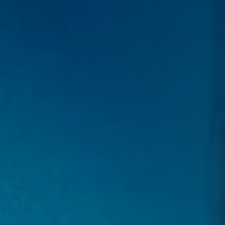
Flexitank
Автомобільний транспорт
Митне агентство
БІЗНЕС
Імпорт для Е commerce
Презентація компанії
КЛІЄНТ
Імпорт Азія
Omida Group
Розміри контейнера
КОНТАКТ
Складська логістика
Досягнення
Розміщення піддонів
UA
Страхування
Сертифікати
Співпраця
🇵🇱 Polski
Захист даних
Документи
🇬🇧 English