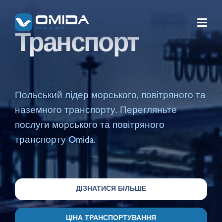
Транспорт
ТРАНСПОРТ
Польський лідер морського, повітряного та
Морський транспорт
наземного транспорту. Перегляньте
послуги морського та повітряного
Морські повно - контейнерні
Повітряний транспорт
перевезення
транспорту Omida.
Time Critical
Загальний морський транспорт
Наземний транспорт
Break Bulk
ДІЗНАТИСЯ БІЛЬШЕ
Залізничний транспорт
Project Cargo
ПОСЛУГИ
Новий Шовковий шлях
ЦІНА ТРАНСПОРТУВАННЯ