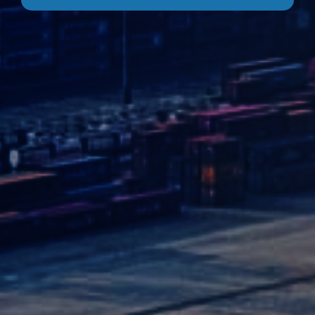
Flexitank
Автомобільний транспорт
Митне агентство
БІЗНЕС
Імпорт для Е commerce
Презентація компанії
КЛІЄНТ
Імпорт Азія
Omida Group
Розміри контейнера
КОНТАКТ
Складська логістика
Досягнення
Розміщення піддонів
UA
Страхування
Сертифікати
Співпраця
🇵🇱 Polski
Захист даних
Документи
🇬🇧 English